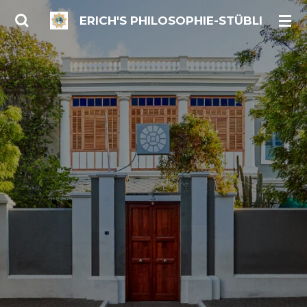
Zum
ERICH'S PHILOSOPHIE-STÜBLI
Hauptinhalt
springen