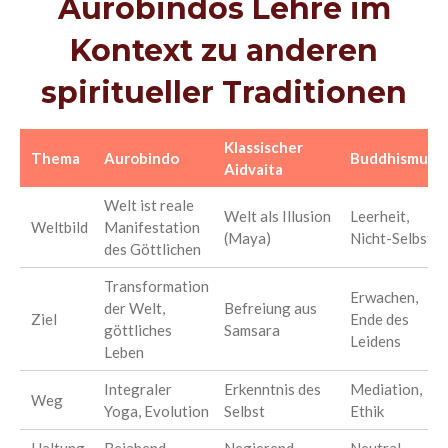
Aurobindos Lehre im
Kontext zu anderen
spiritueller Traditionen
Klassischer
Thema
Aurobindo
Buddhismus
Aidvaita
Welt ist reale
Welt als Illusion
Leerheit,
Weltbild
Manifestation
(Maya)
Nicht-Selbst
des Göttlichen
Transformation
Erwachen,
der Welt,
Befreiung aus
Ziel
Ende des
göttliches
Samsara
Leidens
Leben
Integraler
Erkenntnis des
Mediation,
Weg
Yoga, Evolution
Selbst
Ethik
Haltung
Bejahend -
Negierend -
Neutral -