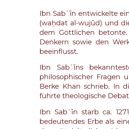
Ibn Sabʿīn entwickelte ei
(waḥdat al-wujūd) und di
dem Göttlichen betonte.
Denkern sowie den Werk
beeinflusst.
Ibn Sabʿīns bekanntest
philosophischer Fragen u
Berke Khan schrieb. In d
führte theologische Debat
Ibn Sabʿīn starb ca. 1271
bedeutendes Erbe als eine