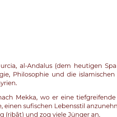
Murcia, al-Andalus (dem heutigen Span
gie, Philosophie und die islamischen
yrien.
nach Mekka, wo er eine tiefgreifende 
te, einen sufischen Lebensstil anzune
g (ribāṭ) und zog viele Jünger an.