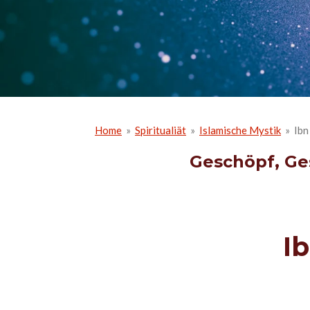
Home
»
Spiritualiät
»
Islamische Mystik
»
Ibn
Geschöpf, Ge
I