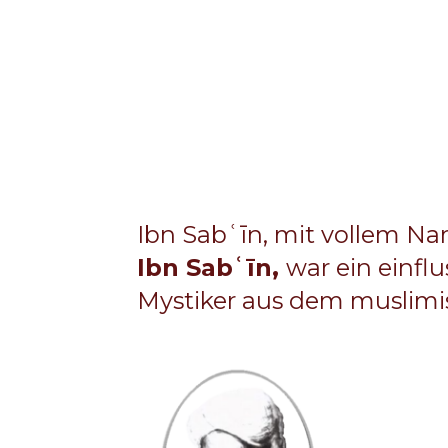
Ibn Sabʿīn, mit vollem 
Ibn Sabʿīn,
war ein einfl
Mystiker aus dem muslimis