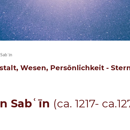
 Sabʿīn
stalt, Wesen, Persönlichkeit - Ste
bn Sabʿīn
(ca. 1217- ca.12