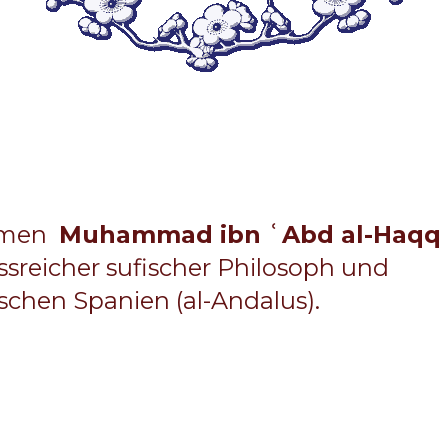
Namen
Muhammad ibn ʿAbd al-Haqq
ussreicher sufischer Philosoph und
chen Spanien (al-Andalus).