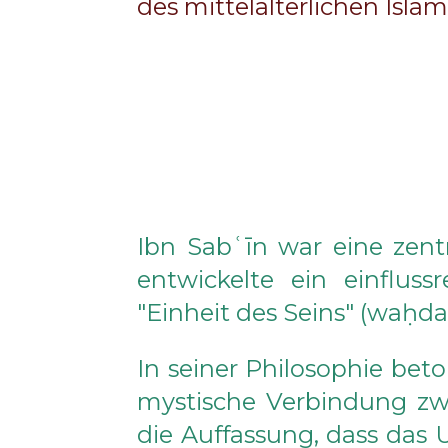
des mittelalterlichen Islam
Ibn Sabʿīn war eine zentr
entwickelte ein einflus
"Einheit des Seins" (waḥda
In seiner Philosophie bet
mystische Verbindung zwi
die Auffassung, dass das U