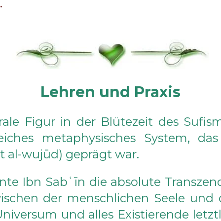
.
Lehren und Praxis
ale Figur in der Blütezeit des Sufis
sreiches metaphysisches System, d
t al-wujūd) geprägt war.
onte Ibn Sabʿīn die absolute Transzen
schen der menschlichen Seele und d
niversum und alles Existierende letzt