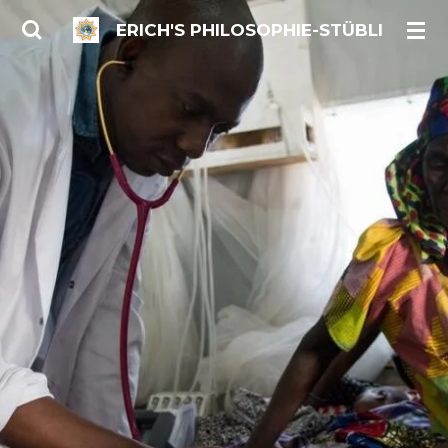
Zum
ERICH'S PHILOSOPHIE-STÜBLI
Hauptinhalt
springen