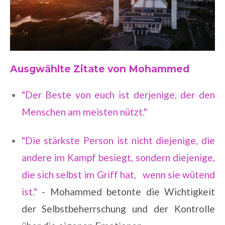
Ausgwählte Zitate von Mohammed
"Der Beste von euch ist derjenige, der den
Menschen am meisten nützt."
"Die stärkste Person ist nicht diejenige, die
andere im Kampf besiegt, sondern diejenige,
die sich selbst im Griff hat, wenn sie wütend
ist."
-
Mohammed betonte die Wichtigkeit
der Selbstbeherrschung und der Kontrolle