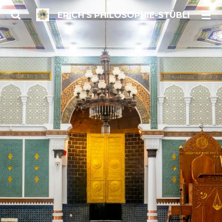
Zum
ERICH'S PHILOSOPHIE-STÜBLI
Hauptinhalt
springen