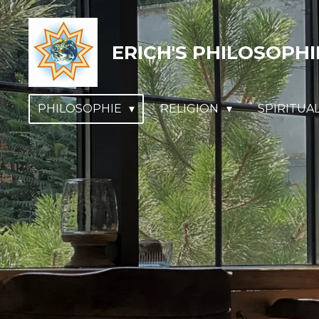
Zum
Hauptinhalt
ERICH'S PHILOSOPHI
springen
PHILOSOPHIE
RELIGION
SPIRITUA