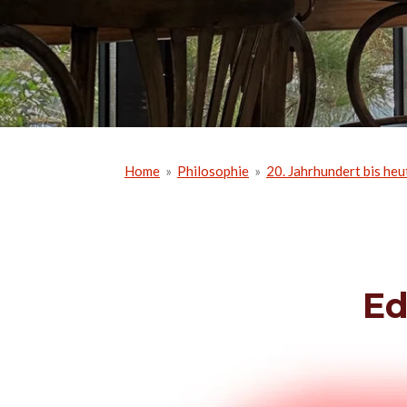
Home
»
Philosophie
»
20. Jahrhundert bis heu
Ed