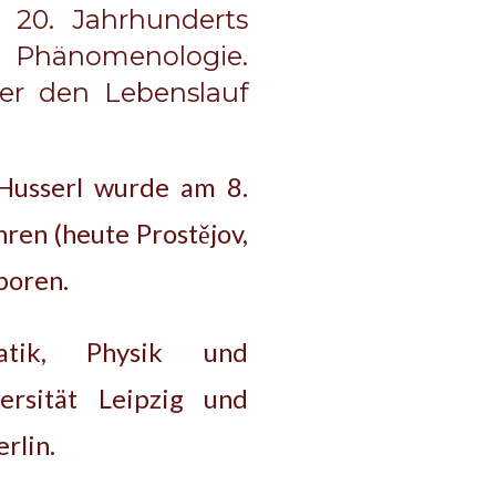
 20. Jahrhunderts
 Phänomenologie.
ber den Lebenslauf
Husserl wurde am 8.
ren (heute Prostějov,
boren.
atik, Physik und
ersität Leipzig und
rlin.