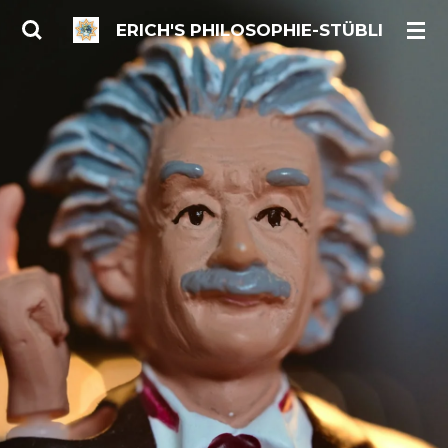
Zum
ERICH'S PHILOSOPHIE-STÜBLI
Hauptinhalt
springen