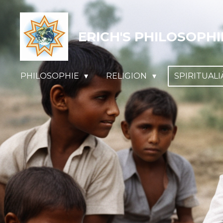
Zum
Hauptinhalt
ERICH'S PHILOSOPHI
springen
PHILOSOPHIE
RELIGION
SPIRITUAL