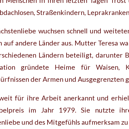
en Menschen in ihren letzten Tagen Trost 
bdachlosen, Straßenkindern, Leprakranke
chstenliebe wuchsen schnell und weiteten
ich auf andere Länder aus. Mutter Teresa w
rschiedenen Ländern beteiligt, darunter B
isation gründete Heime für Waisen, K
ürfnissen der Armen und Ausgegrenzten g
eit für ihre Arbeit anerkannt und erhiel
belpreis im Jahr 1979. Sie nutzte ih
nliebe und des Mitgefühls aufmerksam zu m