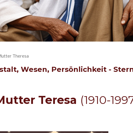
utter Theresa
stalt, Wesen, Persönlichkeit - Ste
M
u
t
te
r
Teresa
(1910-199