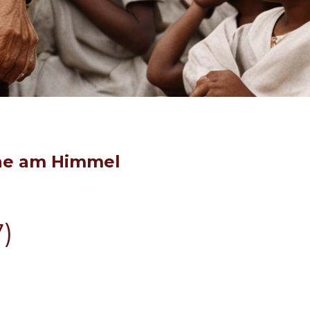
rne am Himmel
7)