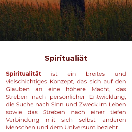
Spiritualiät
Spiritualität
ist ein breites und
vielschichtiges Konzept, das sich auf den
Glauben an eine höhere Macht, das
Streben nach persönlicher Entwicklung,
die Suche nach Sinn und Zweck im Leben
sowie das Streben nach einer tiefen
Verbindung mit sich selbst, anderen
Menschen und dem Universum bezieht.