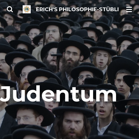
Zum
ERICH'S PHILOSOPHIE-STÜBLI
Hauptinhalt
springen
Judentum