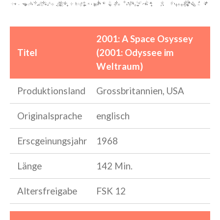
2001: A Space Osyssey
Titel
(2001: Odyssee im
Weltraum)
Produktionsland
Grossbritannien, USA
Originalsprache
englisch
Erscgeinungsjahr
1968
Länge
142 Min.
Altersfreigabe
FSK 12